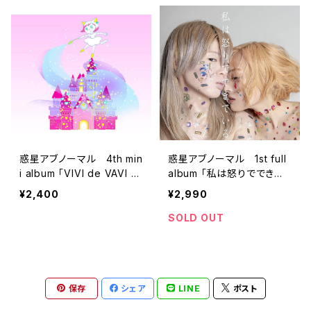
惑星アブノーマル 4th min
惑星アブノーマル 1st full
i album 「VIVI de VAVI d
album 「私は怒りでできて
e LOVE」 CD
いる」 CD
¥2,400
¥2,990
SOLD OUT
保存
シェア
LINE
ポスト