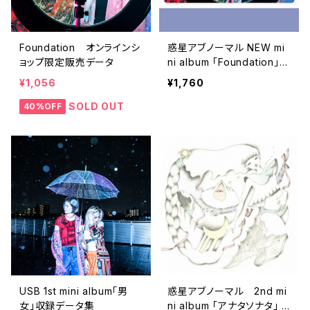
Foundation オンラインシ
惑星アブノーマル NEW mi
ョップ限定販売データ
ni album 「Foundation」ダ
ウンロードカード
¥1,056
¥1,760
SOLD OUT
40%OFF
USB 1st mini album「男
惑星アブノーマル 2nd mi
女」収録データ集
ni album 「アナタソナタ」 C